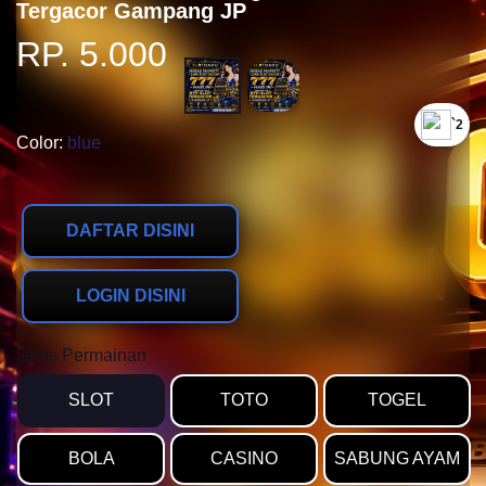
Tergacor Gampang JP
RP. 5.000
`2
Color:
blue
DAFTAR DISINI
LOGIN DISINI
Jenis Permainan
SLOT
TOTO
TOGEL
BOLA
CASINO
SABUNG AYAM